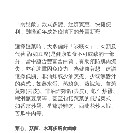
「兩餸飯」款式多變、經濟實惠、快捷便
利，難怪近年成為疫情下的外賣新寵。
選擇餸菜時，大多偏好「啖啖肉」，肉類及
代替品(如豆腐)是健康飲食不可或缺的一部
分，當中蘊含豐富蛋白質，有助預防肌肉流
失，亦有助鞏固免疫力。為健康著想，建議
選擇低脂、非油炸或少油烹煮、少或無醬汁
的菜式，如蒸水蛋、蒸䱽魚、蒸鯇魚、薑葱
蒸雞(去皮)、非油炸雞髀(去皮)、蝦仁炒蛋、
蝦滑釀豆腐等，甚至包括蔬菜的低脂菜式，
如番茄炒蛋、番茄炒雞肉、西蘭花炒大蝦、
苦瓜牛肉等。
菜心、菇菌、木耳多膳食纖維