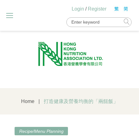
Skip
Login
/
Register
to
content
Search
for:
Home
|
打造健康及營養均衡的「兩餸飯」
Recipe/Menu Planning