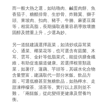
而一般大熱之選，如咕嚕肉、鹹蛋肉餅、魚
香茄子、糖醋排骨、生炒骨、炸雞翼、獅子
頭、東坡肉、扣肉、豬手、牛腩、麻婆豆腐
等，相當高脂，長期攝取過量容易導致壞膽
固醇及體重上升，少選為妙。
另一道餸建議選擇蔬菜，如清炒或蒜茸菜
心、通菜、椰菜花等，也可選含有菇菌、木
耳、雲耳、金針等低脂菜式，能提供膳食纖
維，有助促進腸道健康。若選擇根莖類蔬
菜，如薯仔、蓮藕、芋頭等，其碳水化合物
含量豐富，建議取代一部分米飯。飲品方
面，可選低糖甚至無糖飲品，如熱檸水、走
甜凍檸檬茶、清茶等。實行以上原則並不
難，「兩餸飯」從此變得更健康及營養均
衡。