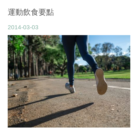
期:
2014
運動飲食要點
年
2014-03-03
3
月
3
日