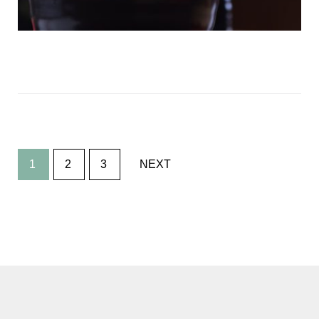
文
1
2
3
NEXT
章
導
覽