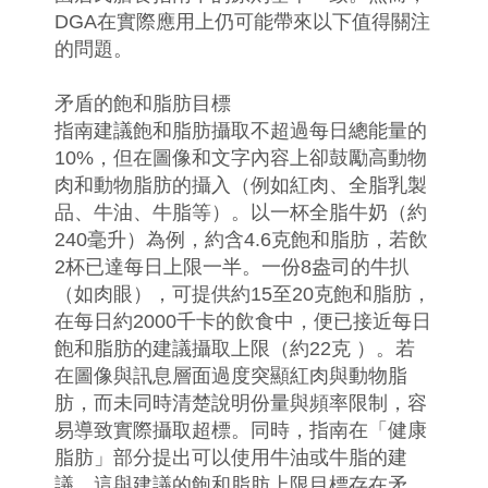
DGA在實際應用上仍可能帶來以下值得關注
的問題。
矛盾的飽和脂肪目標
指南建議飽和脂肪攝取不超過每日總能量的
10%，但在圖像和文字內容上卻鼓勵高動物
肉和動物脂肪的攝入（例如紅肉、全脂乳製
品、牛油、牛脂等）。以一杯全脂牛奶（約
240毫升）為例，約含4.6克飽和脂肪，若飲
2杯已達每日上限一半。一份8盎司的牛扒
（如肉眼），可提供約15至20克飽和脂肪，
在每日約2000千卡的飲食中，便已接近每日
飽和脂肪的建議攝取上限（約22克 ）。若
在圖像與訊息層面過度突顯紅肉與動物脂
肪，而未同時清楚說明份量與頻率限制，容
易導致實際攝取超標。同時，指南在「健康
脂肪」部分提出可以使用牛油或牛脂的建
議，這與建議的飽和脂肪上限目標存在矛