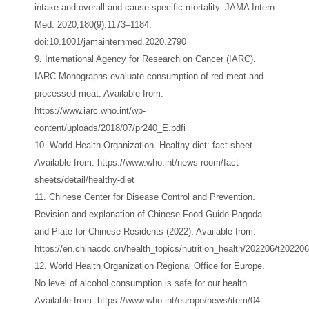
intake and overall and cause-specific mortality. JAMA Intern
Med. 2020;180(9):1173–1184.
doi:10.1001/jamainternmed.2020.2790
9. International Agency for Research on Cancer (IARC).
IARC Monographs evaluate consumption of red meat and
processed meat. Available from:
https://www.iarc.who.int/wp-
content/uploads/2018/07/pr240_E.pdfi
10. World Health Organization. Healthy diet: fact sheet.
Available from: https://www.who.int/news-room/fact-
sheets/detail/healthy-diet
11. Chinese Center for Disease Control and Prevention.
Revision and explanation of Chinese Food Guide Pagoda
and Plate for Chinese Residents (2022). Available from:
https://en.chinacdc.cn/health_topics/nutrition_health/202206/t2022
12. World Health Organization Regional Office for Europe.
No level of alcohol consumption is safe for our health.
Available from: https://www.who.int/europe/news/item/04-