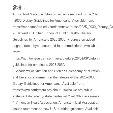
參考：
1. Stanford Medicine. Stanford experts respond to the 2025
–2030 Dietary Guidelines for Americans. Available from:
https://med.stanford.edu/nutrition/news/press/2025_2030_Dietary_Gu
2. Harvard T.H. Chan School of Public Health. Dietary
Guidelines for Americans 2025-2030: Progress on added
sugar, protein hype, saturated fat contradictions. Available
from:
https://nutritionsource.hsph.harvard.edu/2026/01/09/dietary-
guidelines-for-americans-2025-2030/
3. Academy of Nutrition and Dietetics. Academy of Nutrition
and Dietetics statement on the release of the 2025–2030
Dietary Guidelines for Americans. Available from:
https://www.eatrightpro.org/about-us/who-we-are/public-
statements/academy-statement-on-2025-2030-dgas-release
4. American Heart Association. American Heart Association
issues statement on new U.S. nutrition guidance. Available