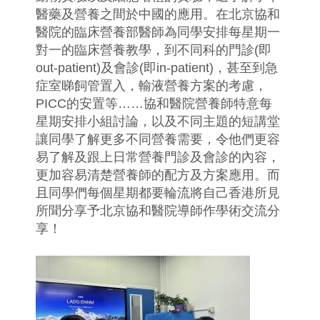
醫藥及營養之間於中國的應用。在北京協和
醫院的臨床營養部醫師為同學安排每星期一
對一的臨床營養教學，到不同科的門診(即
out-patient)及會診(即in-patient)，甚至到急
症室睇飼管置入，輸液營養方案的考慮，
PICC的安置等……協和醫院營養師特意每
星期安排小組討論，以及不同主題的短講堂
讓同學了解更多不同營養需要，令他們更容
易了解及跟上日常營養門診及會診的內容，
更加容易清楚營養師的配方及方案應用。而
且同學們每個星期都要輪流將自己香港所見
所聞分享予北京協和醫院導師作學術交流分
享！