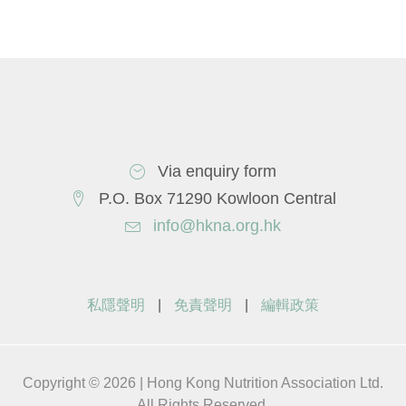
Via enquiry form
P.O. Box 71290 Kowloon Central
info@hkna.org.hk
私隱聲明
|
免責聲明
|
編輯政策
Copyright © 2026 | Hong Kong Nutrition Association Ltd.
All Rights Reserved.