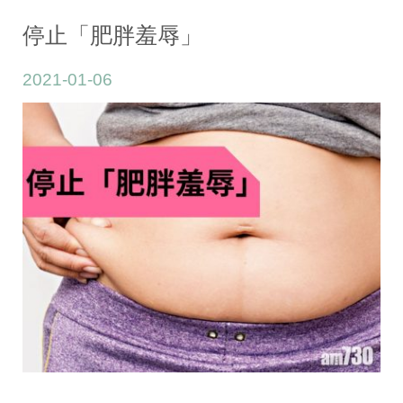
期:
2021
停止「肥胖羞辱」
年
2021-01-06
1
月
6
日