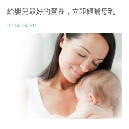
份:
2014
給嬰兒最好的營養，立即餵哺母乳
年
2014-04-29
4
月