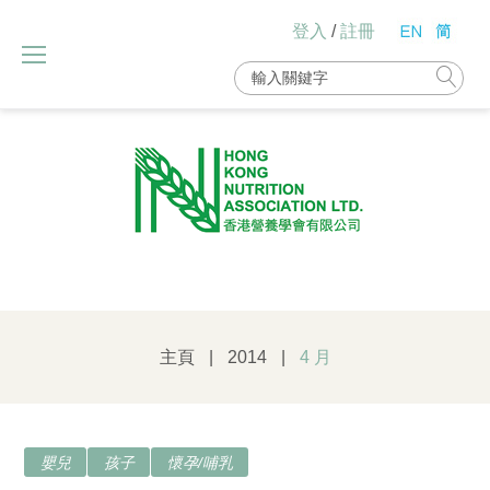
Skip
登入
/
註冊
to
content
Search
for:
主頁
|
2014
|
4 月
月
嬰兒
孩子
懷孕/哺乳