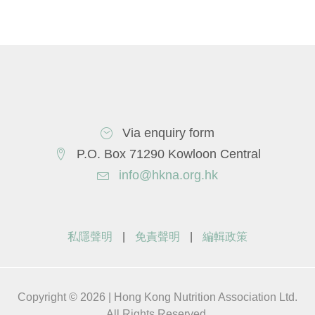
Via enquiry form
P.O. Box 71290 Kowloon Central
info@hkna.org.hk
私隱聲明
|
免責聲明
|
編輯政策
Copyright © 2026 | Hong Kong Nutrition Association Ltd.
All Rights Reserved.