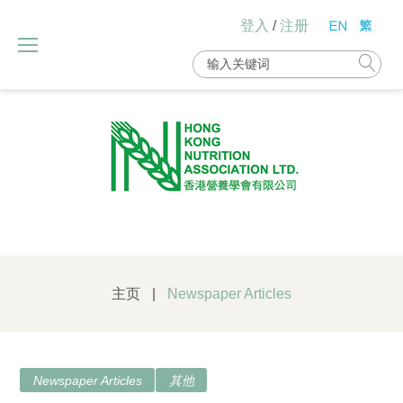
Skip
登入
/
注册
to
content
Search
for:
主页
|
Newspaper Articles
分
Newspaper Articles
其他