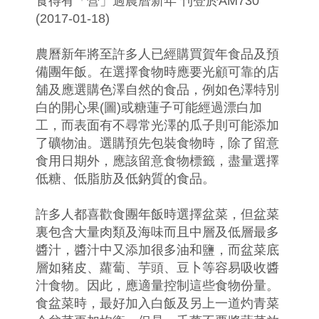
食得有「營」過農曆新年 刊登於AM730
(2017-01-18)
農曆新年將至許多人已經購買賀年食品及預
備團年飯。在選擇食物時應要光顧可靠的店
舖及應選購色澤自然的食品，例如色澤特別
白的開心果(圖)或糖蓮子可能經過漂白加
工，而表面有不尋常光澤的瓜子則可能添加
了礦物油。選購預先包裝食物時，除了留意
食用日期外，應該留意食物標籤，盡量選擇
低糖、低脂肪及低鈉質的食品。
許多人都喜歡食團年飯時選擇盆菜，但盆菜
裏包含大量肉類及海味而且中層及低層最多
醬汁，醬汁中又添加很多油和鹽，而盆菜底
層如豬皮、蘿蔔、芋頭、豆卜等容易吸收醬
汁食物。因此，應適量控制這些食物份量。
食盆菜時，最好加入白飯及另上一道灼青菜