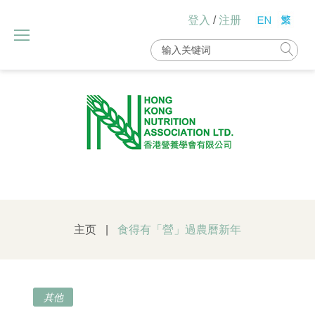
Skip
登入
/
注册
to
content
Search
for:
主页
|
食得有「營」過農曆新年
其他