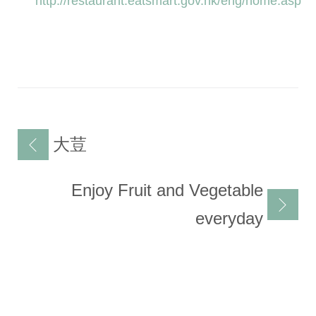
http://restaurant.eatsmart.gov.hk/eng/home.asp
文
大荳
章
導
Enjoy Fruit and Vegetable
覽
everyday