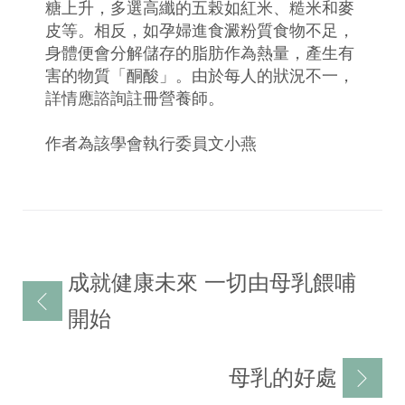
糖上升，多選高纖的五榖如紅米、糙米和麥
皮等。相反，如孕婦進食澱粉質食物不足，
身體便會分解儲存的脂肪作為熱量，產生有
害的物質「酮酸」。由於每人的狀況不一，
詳情應諮詢註冊營養師。
作者為該學會執行委員文小燕
文
成就健康未來 一切由母乳餵哺
章
開始
導
覽
母乳的好處