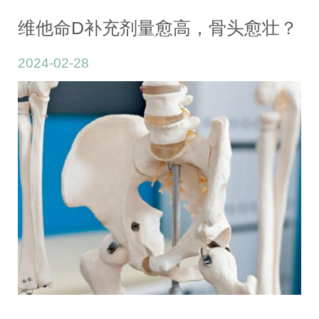
份：
2024
维他命D补充剂量愈高，骨头愈壮？
年
2024-02-28
2
月