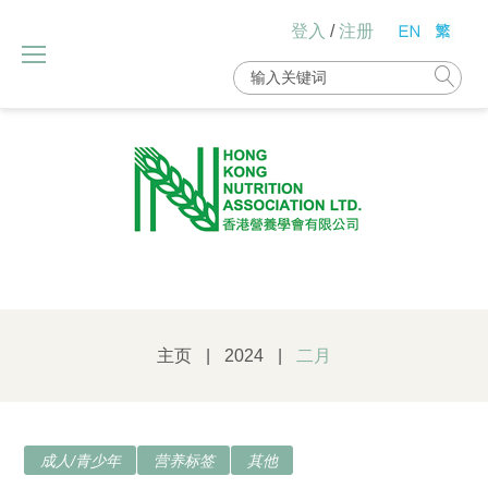
Skip
登入
/
注册
to
content
Search
for:
主页
|
2024
|
二月
月
成人/青少年
营养标签
其他