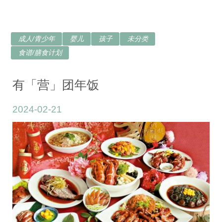
成人/青少年
婴儿
孩子
未分类
食谱/膳食计划
有「营」团年饭
2024-02-21