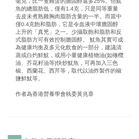
毫克，比一隻雞蛋的膽固醇還多25%。但魷
魚的總脂肪低，僅有1.4克，只是同等重量
去皮未煮熟雞胸肉脂肪含量的一半。而當中
僅0.4克飽和脂肪，它是令血液中壞膽固醇
上升的「真兇」之一。少攝取飽和脂肪和反
式脂肪方可有效控制膽固醇。 魷魚其實可成
為健康均衡及多元化飲食的一部分，建議清
蒸或白灼鮮魷，或用小量健康植物油(如橄欖
油、芥花籽油等)快炒魷魚，可再加入三色
椒、西蘭花、西芹等，取代以油炸製作的椒
鹽鮮魷等。
作者為香港營養學會執委黃兆章