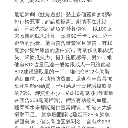
本文刊於2021年10月06日醫ZONE
最近韓劇《魷魚遊戲》登上多個國家的點擊
排行榜冠軍，討論度極高。劇情不在此談
論，不如先探討魷魚的營養價值。 以100克
未煮熟的魷魚計算，熱量92千卡，約三分一
碗飯的熱量。蛋白質含量豐富且優質，有16
克(約2隻半雞蛋的蛋白質)，有助預防肌肉流
失、鞏固抵抗力、提升飽腹感等。另外，維
他命B12含量已達一般健康成人一日維他命
B12建議攝取量的一半。維他命B12有助製
造紅血球，有助預防貧血。還含有豐富具抗
氧化功能的硒質，已可滿足一日建議攝取量
的75%。鉀質也不少，約246毫克 (同等重量
香蕉含358毫克鉀質)。鉀質有助控制血壓。
蔬菜和水果都能提供豐富鉀質，惟港人大多
攝取不足。 魷魚膽固醇比雞蛋高25% 魷魚
鮮甜美味，但以高膽固醇聞名，含有約233