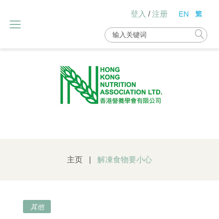
Skip
登入
/
注册
to
content
Search
for:
主页
|
解凍食物要小心
其他