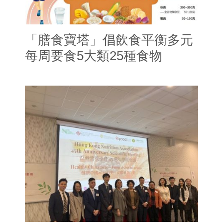
「膳食寶塔」倡飲食平衡多元
每周要食5大類25種食物