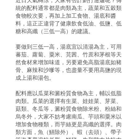
近日天氣轉涼，大家有否計劃打邊爐呢？傳
統的配料通常都是肉類為主，蔬菜和五穀類
食物較次要，再加上加工食物、湯底和醬
料，這正正違背了健康飲食低油、低鹽、低
糖和高纖（三低一高）的建議。
要做到三低一高，湯底宜以清湯為主，可用
蕃茄、蘿蔔、粟米、芫茜、竹蔗和茅根等天
然食材來增加味道，另要避免高脂湯底如豬
骨、麻辣和沙嗲等，也盡量不要用高鹽的現
成上湯和湯包。
配料應以瓜菜和澱粉質食物為主，輔以低脂
肉類。瓜菜的選擇有生菜、娃娃菜、芽菜、
菇類、冬瓜等，澱粉質食物除米粉、粉絲和
烏冬外，大家不妨考慮南瓜、芋頭和粟米以
增加食物種類，而芋絲更是高纖的選擇。肉
類方面，魚（鱔除外）、蝦（去頭）、帶子