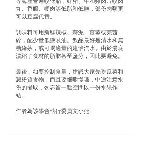
等海產普遍較低脂，鮮豬、牛和雞肉片較肉
丸、香腸、餐肉等低脂和低鹽，部份肉類更
可以豆腐代替。
調味料可用新鮮辣椒、蒜泥、薑蓉或芫茜
碎，配少量低鹽豉油。飲品最好是清水和無
糖綠茶，或可喝適量的建怡汽水。由於湯底
濃縮了食材的脂肪甚至鹽分，因此要避免。
最後，如要控制食量，建議大家先吃瓜菜和
澱粉質食物，而且要細嚼慢嚥，中途注意水
份的攝取，勿忘留一點空間以一份水果作
結。
作者為該學會執行委員文小燕